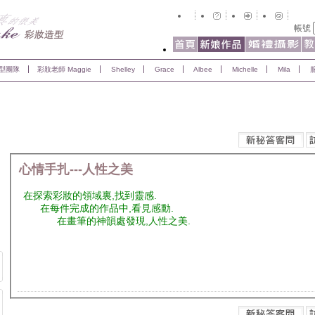
帳號
型團隊
彩妝老師 Maggie
Shelley
Grace
Albee
Michelle
Mila
心情手扎---人性之美
在探索彩妝的領域裏,找到靈感.
在每件完成的作品中,看見感動.
在畫筆的神韻處發現,人性之美.