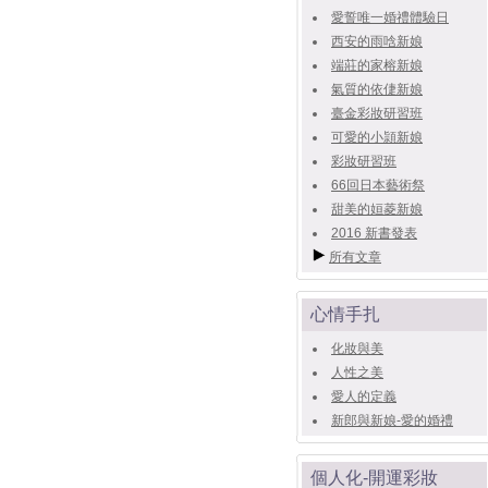
愛誓唯一婚禮體驗日
西安的雨唅新娘
端莊的家榕新娘
氣質的依倢新娘
臺金彩妝研習班
可愛的小頴新娘
彩妝研習班
66回日本藝術祭
甜美的姮菱新娘
2016 新書發表
所有文章
心情手扎
化妝與美
人性之美
愛人的定義
新郎與新娘-愛的婚禮
個人化-開運彩妝