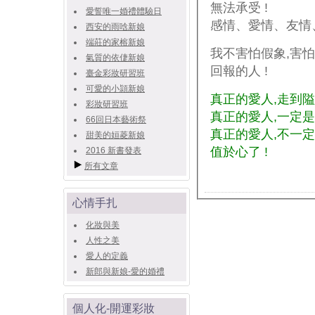
無法承受 !
愛誓唯一婚禮體驗日
感情、愛情、友情、
西安的雨唅新娘
端莊的家榕新娘
我不害怕假象,害
氣質的依倢新娘
回報的人 !
臺金彩妝研習班
可愛的小頴新娘
真正的愛人,走到隘
彩妝研習班
真正的愛人,一定是
66回日本藝術祭
真正的愛人,不一
甜美的姮菱新娘
值於心了 !
2016 新書發表
所有文章
心情手扎
化妝與美
人性之美
愛人的定義
新郎與新娘-愛的婚禮
個人化-開運彩妝