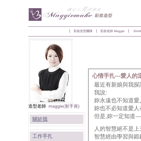
彩妝造型團隊
彩妝老師 Maggie
Shell
心情手扎---愛人的
最近有新娘與我探
我說:
妳永遠也不知道愛
造型老師
maggie(射手座)
妳也不必知道愛人
但是,妳一定知道-
關於我
人的智慧絕不是上
智慧經由學習與鍛
工作手扎