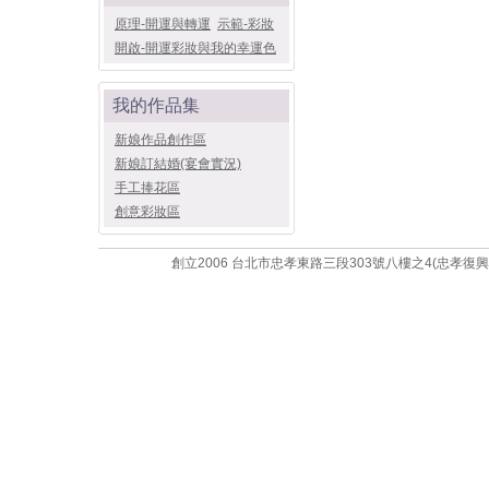
原理-開運與轉運
示範-彩妝
開啟-開運彩妝與我的幸運色
我的作品集
新娘作品創作區
新娘訂結婚(宴會實況)
手工捧花區
創意彩妝區
創立2006 台北市忠孝東路三段303號八樓之4(忠孝復興